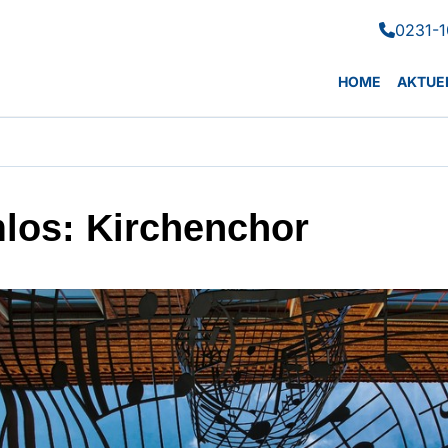
0231-1

HOME
AKTUE
los: Kirchenchor