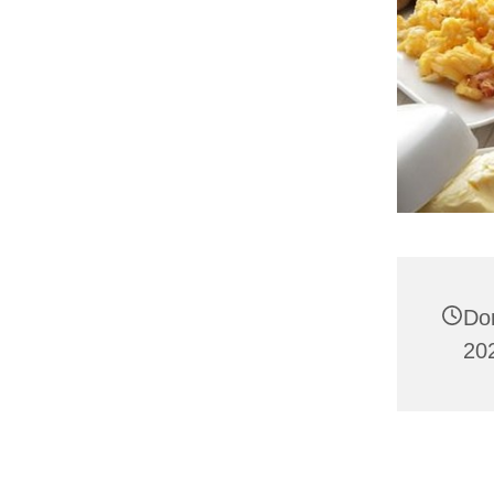
Do
202