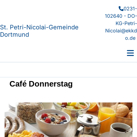
0231-

102640 - DO-
KG-Petri-
St. Petri-Nicolai-Gemeinde
Nicolai@ekkd
Dortmund
o.de
Café Donnerstag