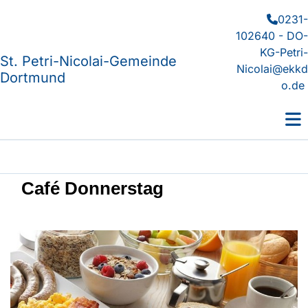
0231-

102640 - DO-
KG-Petri-
St. Petri-Nicolai-Gemeinde
Nicolai@ekkd
Dortmund
o.de
Café Donnerstag