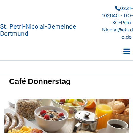
0231-

102640 - DO-
KG-Petri-
St. Petri-Nicolai-Gemeinde
Nicolai@ekkd
Dortmund
o.de
Café Donnerstag