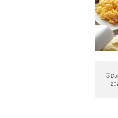
Do
202