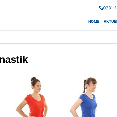
0231-1

HOME
AKTUE
astik