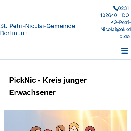
0231-

102640 - DO-
KG-Petri-
St. Petri-Nicolai-Gemeinde
Nicolai@ekkd
Dortmund
o.de
PickNic - Kreis junger
Erwachsener