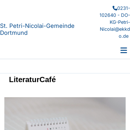
0231-

102640 - DO-
KG-Petri-
St. Petri-Nicolai-Gemeinde
Nicolai@ekkd
Dortmund
o.de
LiteraturCafé