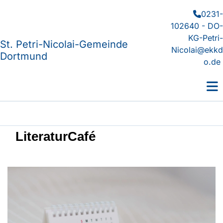
0231-

102640 - DO-
KG-Petri-
St. Petri-Nicolai-Gemeinde
Nicolai@ekkd
Dortmund
o.de
LiteraturCafé