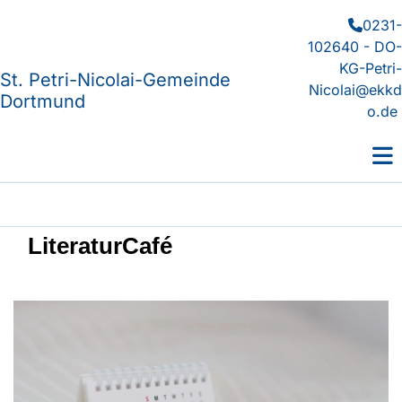
0231-

102640 - DO-
KG-Petri-
St. Petri-Nicolai-Gemeinde
Nicolai@ekkd
Dortmund
o.de
LiteraturCafé