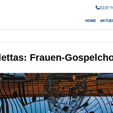
0231-1

HOME
AKTUE
lettas: Frauen-Gospelch