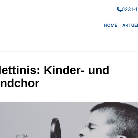
0231-1

HOME
AKTUE
lettinis: Kinder- und
ndchor