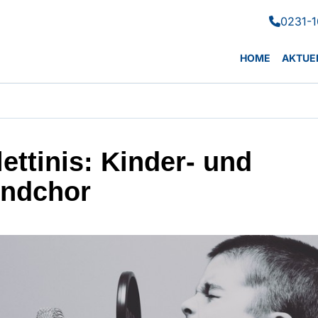
0231-1

HOME
AKTUE
lettinis: Kinder- und
ndchor