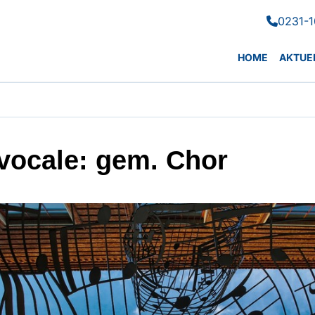
0231-1

HOME
AKTUE
vocale: gem. Chor