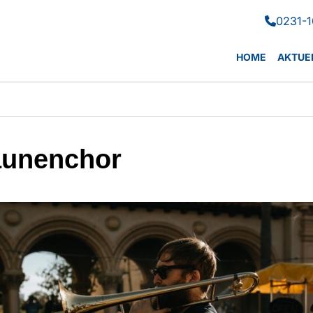
0231-1

HOME
AKTUE
unenchor