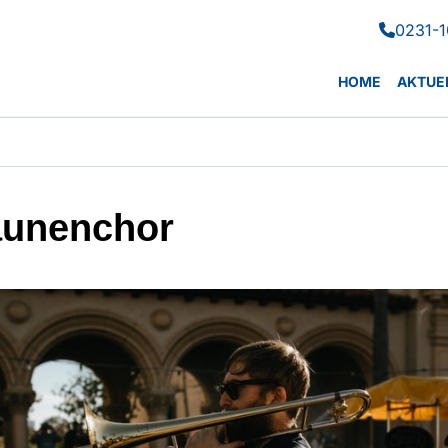
0231-1

HOME
AKTUE
unenchor